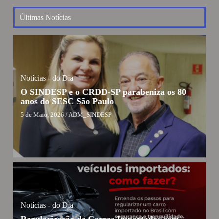
Últimas Notícias
Notícias - do Dia
O SINDESP e o CRDD-SP parabeniza os 80
anos do SESC São Paulo
5 de Maio, 2026
/
ADM_SINDESP
Notícias - do Dia
Regularização de Carros Importados com