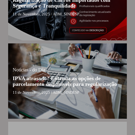
Segurança e Tranquilidade
11 de Novembro, 2025
/
ADM_SINDESP
Notícias - do Dia
IPVA atrasado? Entenda as opções de
parcelamento disponíveis para regularização
11 de Novembro, 2025
/
ADM_SINDESP