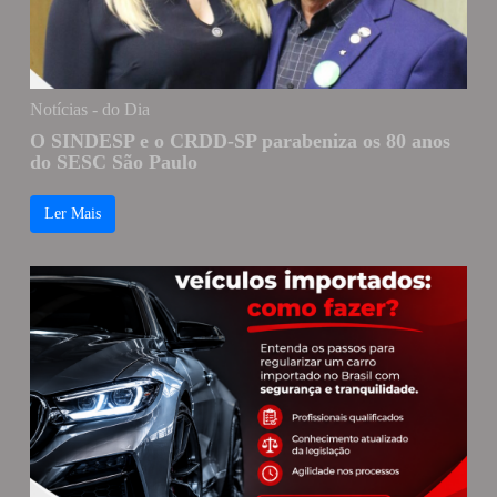
Notícias - do Dia
O SINDESP e o CRDD-SP parabeniza os 80 anos
do SESC São Paulo
Ler Mais