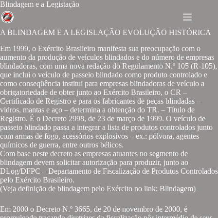
Blindagem e a Legistação
A BLINDAGEM E A LEGISLAÇÃO EVOLUÇÃO HISTÓRICA
Em 1999, o Exército Brasileiro manifesta sua preocupação com o
aumento da produção de veículos blindados e do número de empresas
blindadoras, com uma nova redação do Regulamento N.º 105 (R-105),
que inclui o veículo de passeio blindado como produto controlado e
como conseqüência institui para empresas blindadoras de veículo a
obrigatoriedade de obter junto ao Exército Brasileiro, o CR –
Certificado de Registro e para os fabricantes de peças blindadas –
vidros, mantas e aço – determina a obtenção do TR. – Título de
Registro. É o Decreto 2998, de 23 de março de 1999. O veículo de
passeio blindado passa a integrar a lista de produtos controlados junto
com armas de fogo, acessórios explosivos – ex.: pólvora, agentes
químicos de guerra, entre outros bélicos.
Com base neste decreto as empresas atuantes no segmento de
blindagem devem solicitar autorização para produzir, junto ao
DLog/DFPC – Departamento de Fiscalização de Produtos Controlados
pelo Exército Brasileiro.
(Veja definição de blindagem pelo Exército no link: Blindagem)
Em 2000 o Decreto N.º 3665, de 20 de novembro de 2000, é
promulgado traçando diretrizes da fiscalização pôr intermédio de seus