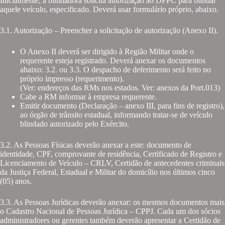
Inicialmente, a blindadora solicita autorização ao DFPC para blindar
aquele veículo, especificado. Deverá usar formulário próprio, abaixo.
3.1. Autorização – Preencher a solicitação de autorização (Anexo II).
O Anexo II deverá ser dirigido à Região Militar onde o
requerente esteja registrado. Deverá anexar os documentos
abaixo: 3.2. ou 3.3. O despacho de deferimento será feito no
próprio impresso (requerimento).
(Ver: endereços das RMs nos estados. Ver: anexos da Port.013)
Cabe a RM informar à empresa requerente.
Emitir documento (Declaração – anexo III, para fins de registro),
ao órgão de trânsito estadual, informando tratar-se de veículo
blindado autorizado pelo Exército.
3.2. As Pessoas Físicas deverão anexar a este: documento de
identidade, CPF, comprovante de residência, Certificado de Registro e
Licenciamento de Veículo – CRLV, Certidão de antecedentes criminais
da Justiça Federal, Estadual e Militar do domicílio nos últimos cinco
(05) anos.
3.3. As Pessoas Jurídicas deverão anexar: os mesmos documentos mais
o Cadastro Nacional de Pessoas Jurídica – CPPJ. Cada um dos sócios
administradores ou gerentes também deverão apresentar a Certidão de