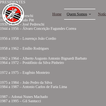
PRESIDENTES
Home
Quem Somos
Notíc
1937 – José Pedreschi
1938 – Raymundo Pitt
1939 a 1944 – José Pedreschi
1944 a 1956 – Álvaro Conceição Fagundes Correa
1956 a 1958 – Lourenço João Cordio
1958 a 1962 – Emílio Rodrigues
1962 a 1964 – Alberto Augusto Antonio Bignardi Barbato
1964 a 1972 – Posidônio da Silva Pinheiro
1972 a 1975 – Eugênio Monteiro
1975 a 1984 – João Pedro da Silva
1984 a 1987 – Antonio Carlos de Faria Lima
1987 – Adonai Nunes Machado
1987 a 1995 – Gil Santucci