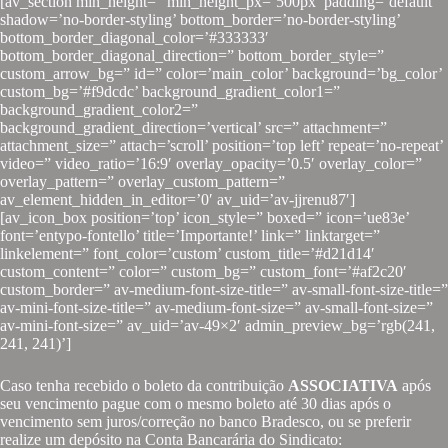
[av_section min_height=” min_height_px=’500px’ padding=’default’
shadow=’no-border-styling’ bottom_border=’no-border-styling’
bottom_border_diagonal_color=’#333333′
bottom_border_diagonal_direction=” bottom_border_style=”
custom_arrow_bg=” id=” color=’main_color’ background=’bg_color’
custom_bg=’#f9dcdc’ background_gradient_color1=”
background_gradient_color2=”
background_gradient_direction=’vertical’ src=” attachment=”
attachment_size=” attach=’scroll’ position=’top left’ repeat=’no-repeat’
video=” video_ratio=’16:9′ overlay_opacity=’0.5′ overlay_color=”
overlay_pattern=” overlay_custom_pattern=”
av_element_hidden_in_editor=’0′ av_uid=’av-jjrenu87′]
[av_icon_box position=’top’ icon_style=” boxed=” icon=’ue83e’
font=’entypo-fontello’ title=’Importante!’ link=” linktarget=”
linkelement=” font_color=’custom’ custom_title=’#d21d14′
custom_content=” color=” custom_bg=” custom_font=’#af2c20′
custom_border=” av-medium-font-size-title=” av-small-font-size-title=”
av-mini-font-size-title=” av-medium-font-size=” av-small-font-size=”
av-mini-font-size=” av_uid=’av-49×2′ admin_preview_bg=’rgb(241,
241, 241)’]
Caso tenha recebido o boleto da contribuição
ASSOCIATIVA
após
seu vencimento pague com o mesmo boleto até 30 dias após o
vencimento sem juros/correção no banco Bradesco, ou se preferir
realize um depósito na Conta Bancarária do Sindicato: