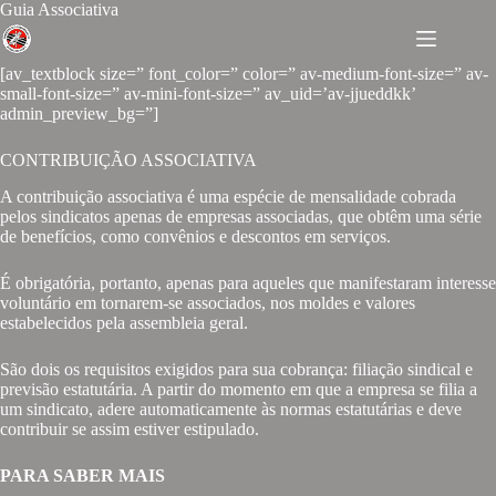
Guia Associativa
[av_textblock size=” font_color=” color=” av-medium-font-size=” av-
small-font-size=” av-mini-font-size=” av_uid=’av-jjueddkk’
admin_preview_bg=”]
CONTRIBUIÇÃO ASSOCIATIVA
A contribuição associativa é uma espécie de mensalidade cobrada
pelos sindicatos apenas de empresas associadas, que obtêm uma série
de benefícios, como convênios e descontos em serviços.
É obrigatória, portanto, apenas para aqueles que manifestaram interesse
voluntário em tornarem-se associados, nos moldes e valores
estabelecidos pela assembleia geral.
São dois os requisitos exigidos para sua cobrança: filiação sindical e
previsão estatutária. A partir do momento em que a empresa se filia a
um sindicato, adere automaticamente às normas estatutárias e deve
contribuir se assim estiver estipulado.
PARA SABER MAIS