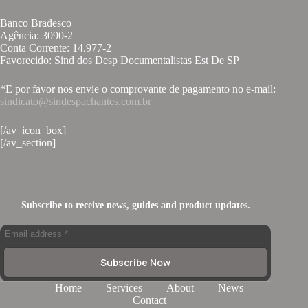
Banco Bradesco
Agência: 3090-2
Conta Corrente: 14.977-2
Favorecido: Sind dos Desp Documentalistas Est De SP
*E por favor nos envie o comprovante de pagamento no e-mail:
sindicato@sindespachantes.com.br
[/av_icon_box]
[/av_section]
Subscribe to receive news, guides and product updates.
Subscribe Now
Home
Services
About
News
Contact